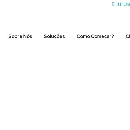
411 Un
Sobre Nós
Soluções
Como Começar?
C