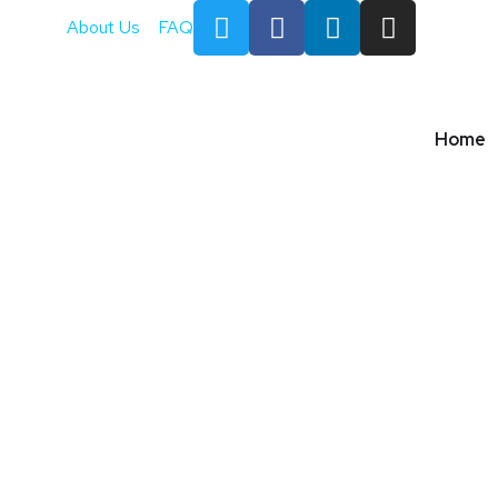
About Us
FAQ
Home