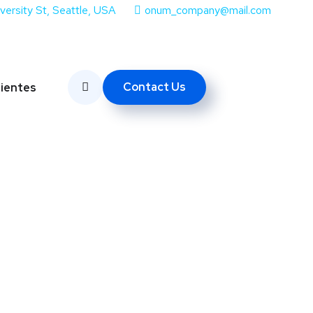
iversity St, Seattle, USA
onum_company@mail.com
Contact Us
lientes