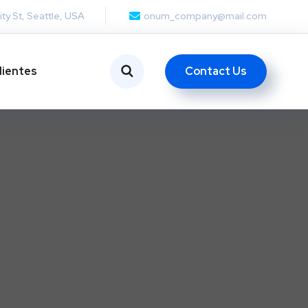
ity St, Seattle, USA
onum_company@mail.com
Contact Us
lientes