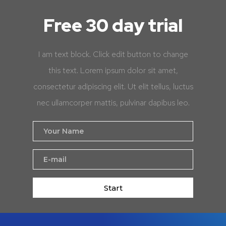
Free 30 day trial
I am text block. Click edit button to change
this text. Lorem ipsum dolor sit amet,
consectetur adipiscing elit. Ut elit tellus, luctus
nec ullamcorper mattis, pulvinar dapibus leo.
Start