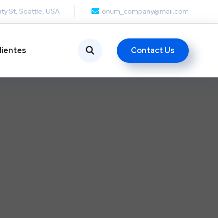
ity St, Seattle, USA
onum_company@mail.com
Contact Us
lientes