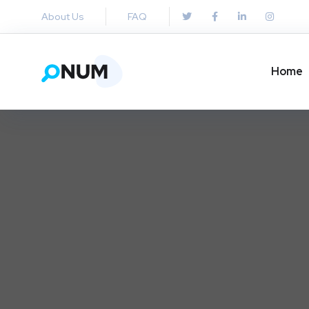
About Us
FAQ
Home