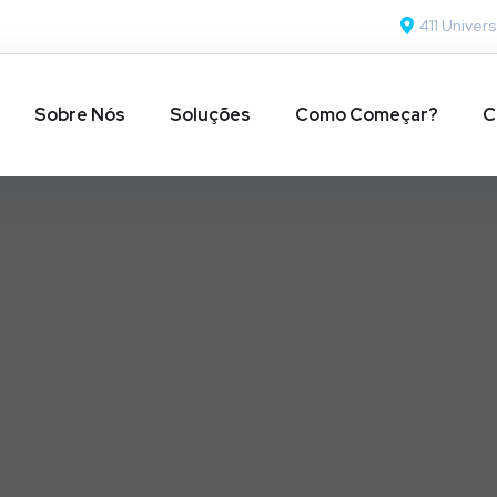
411 Univers
Sobre Nós
Soluções
Como Começar?
C