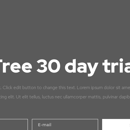
ree 30 day tri
k. Click edit button to change this text. Lorem ipsum dolor sit am
cing elit. Ut elit tellus, luctus nec ullamcorper mattis, pulvinar dapib