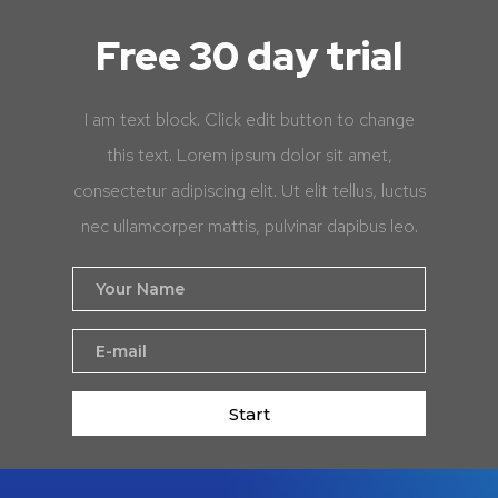
Free 30 day trial
I am text block. Click edit button to change
this text. Lorem ipsum dolor sit amet,
consectetur adipiscing elit. Ut elit tellus, luctus
nec ullamcorper mattis, pulvinar dapibus leo.
Start