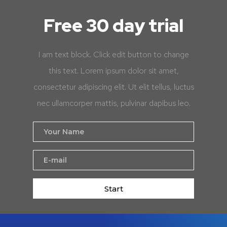
Free 30 day trial
I am text block. Click edit button to change
this text. Lorem ipsum dolor sit amet,
consectetur adipiscing elit. Ut elit tellus, luctus
nec ullamcorper mattis, pulvinar dapibus leo.
Start