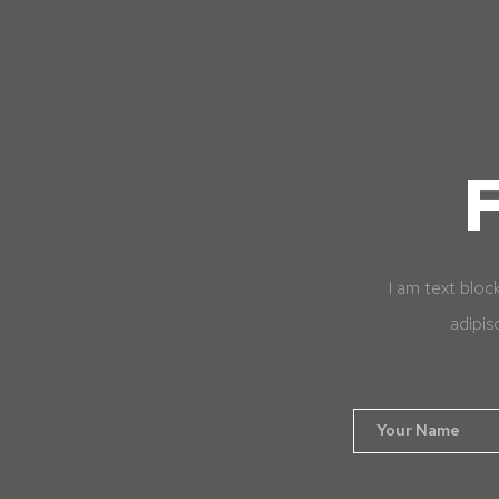
F
I am text bloc
adipis