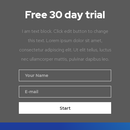
Free 30 day trial
I am text block. Click edit button to change
this text. Lorem ipsum dolor sit amet,
consectetur adipiscing elit. Ut elit tellus, luctus
nec ullamcorper mattis, pulvinar dapibus leo.
Start