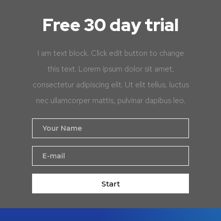
Free 30 day trial
I am text block. Click edit button to change
this text. Lorem ipsum dolor sit amet,
consectetur adipiscing elit. Ut elit tellus, luctus
nec ullamcorper mattis, pulvinar dapibus leo.
Start