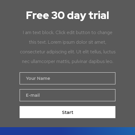
Free 30 day trial
I am text block. Click edit button to change
this text. Lorem ipsum dolor sit amet,
consectetur adipiscing elit. Ut elit tellus, luctus
nec ullamcorper mattis, pulvinar dapibus leo.
Start