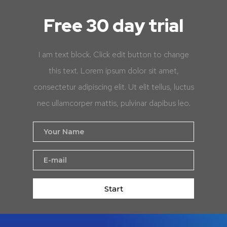
Free 30 day trial
I am text block. Click edit button to change
this text. Lorem ipsum dolor sit amet,
consectetur adipiscing elit. Ut elit tellus, luctus
nec ullamcorper mattis, pulvinar dapibus leo.
Start