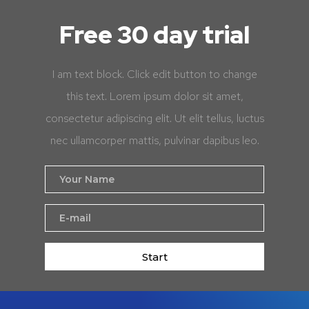
Free 30 day trial
I am text block. Click edit button to change
this text. Lorem ipsum dolor sit amet,
consectetur adipiscing elit. Ut elit tellus, luctus
nec ullamcorper mattis, pulvinar dapibus leo.
Start