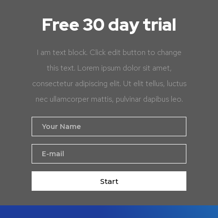
Free 30 day trial
I am text block. Click edit button to change
this text. Lorem ipsum dolor sit amet,
consectetur adipiscing elit. Ut elit tellus, luctus
nec ullamcorper mattis, pulvinar dapibus leo.
Start