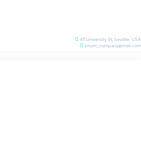
411 University St, Seattle, USA
onum_company@mail.com