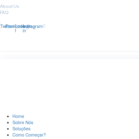
About Us
FAQ
Twitter
Facebook-
Linkedin-
Instagram
f
in
Home
Sobre Nós
Soluções
Como Começar?