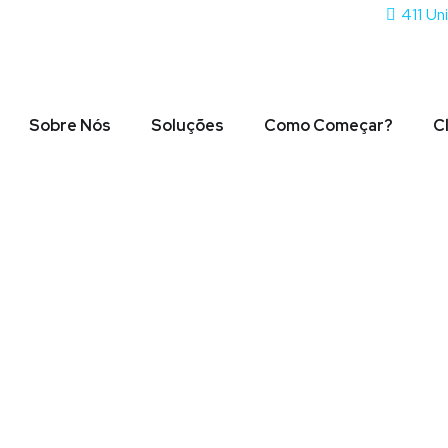
411 Un
Sobre Nós
Soluções
Como Começar?
C