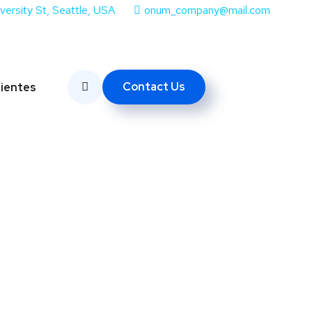
iversity St, Seattle, USA
onum_company@mail.com
Contact Us
lientes