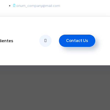
onum_company@mail.com
Contact Us
lientes