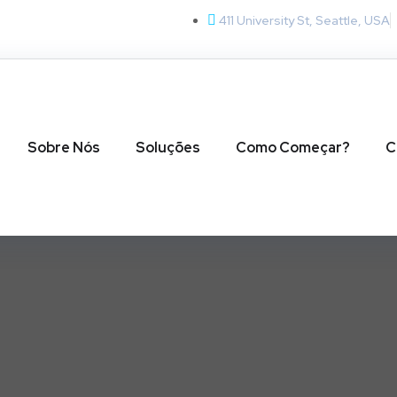
411 University St, Seattle, USA
Sobre Nós
Soluções
Como Começar?
C