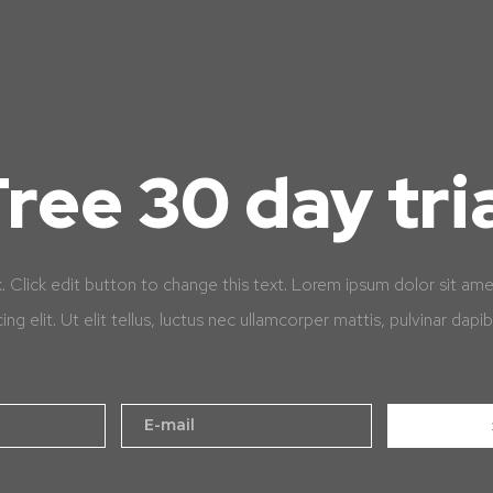
ree 30 day tri
k. Click edit button to change this text. Lorem ipsum dolor sit am
cing elit. Ut elit tellus, luctus nec ullamcorper mattis, pulvinar dapib