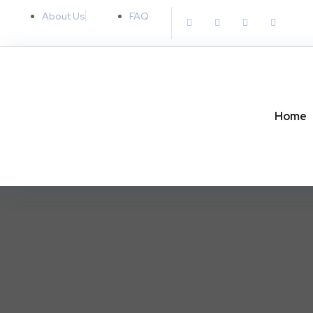
About Us
FAQ
Home