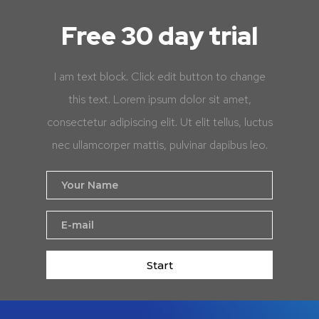
Free 30 day trial
I am text block. Click edit button to change
this text. Lorem ipsum dolor sit amet,
consectetur adipiscing elit. Ut elit tellus, luctus
nec ullamcorper mattis, pulvinar dapibus leo.
Start