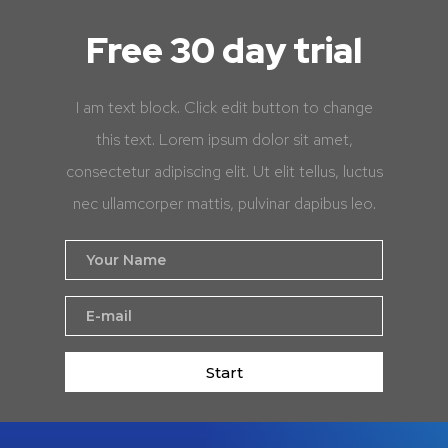
Free 30 day trial
I am text block. Click edit button to change
this text. Lorem ipsum dolor sit amet,
consectetur adipiscing elit. Ut elit tellus, luctus
nec ullamcorper mattis, pulvinar dapibus leo.
Start