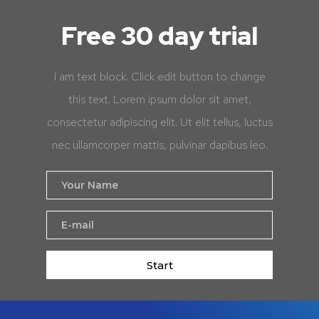
Free 30 day trial
I am text block. Click edit button to change
this text. Lorem ipsum dolor sit amet,
consectetur adipiscing elit. Ut elit tellus, luctus
nec ullamcorper mattis, pulvinar dapibus leo.
Start