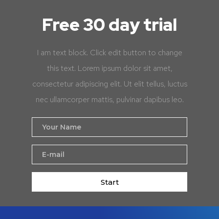
Free 30 day trial
I am text block. Click edit button to change
this text. Lorem ipsum dolor sit amet,
consectetur adipiscing elit. Ut elit tellus, luctus
nec ullamcorper mattis, pulvinar dapibus leo.
Start