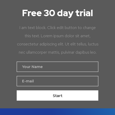
Free 30 day trial
I am text block. Click edit button to change
this text. Lorem ipsum dolor sit amet,
consectetur adipiscing elit. Ut elit tellus, luctus
nec ullamcorper mattis, pulvinar dapibus leo.
Start