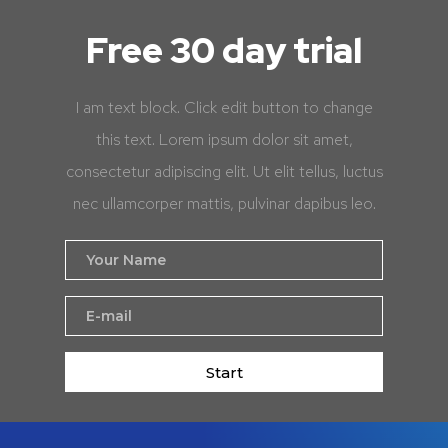
Free 30 day trial
I am text block. Click edit button to change
this text. Lorem ipsum dolor sit amet,
consectetur adipiscing elit. Ut elit tellus, luctus
nec ullamcorper mattis, pulvinar dapibus leo.
Start