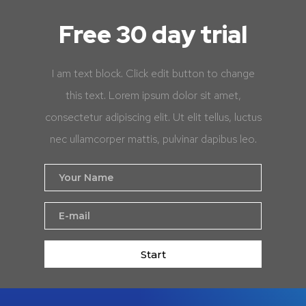
Free 30 day trial
I am text block. Click edit button to change
this text. Lorem ipsum dolor sit amet,
consectetur adipiscing elit. Ut elit tellus, luctus
nec ullamcorper mattis, pulvinar dapibus leo.
Start