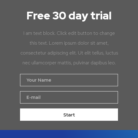
Free 30 day trial
I am text block. Click edit button to change
this text. Lorem ipsum dolor sit amet,
consectetur adipiscing elit. Ut elit tellus, luctus
nec ullamcorper mattis, pulvinar dapibus leo.
Start