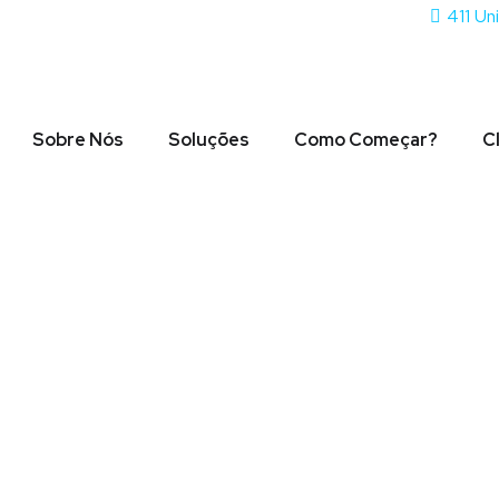
411 Un
Sobre Nós
Soluções
Como Começar?
C