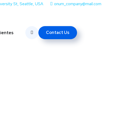
iversity St, Seattle, USA
onum_company@mail.com
Contact Us
lientes