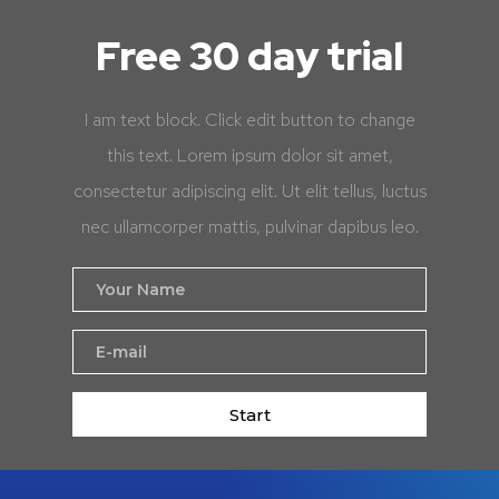
Free 30 day trial
I am text block. Click edit button to change
this text. Lorem ipsum dolor sit amet,
consectetur adipiscing elit. Ut elit tellus, luctus
nec ullamcorper mattis, pulvinar dapibus leo.
Start