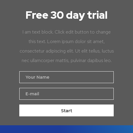
Free 30 day trial
I am text block. Click edit button to change
this text. Lorem ipsum dolor sit amet,
consectetur adipiscing elit. Ut elit tellus, luctus
nec ullamcorper mattis, pulvinar dapibus leo.
Start