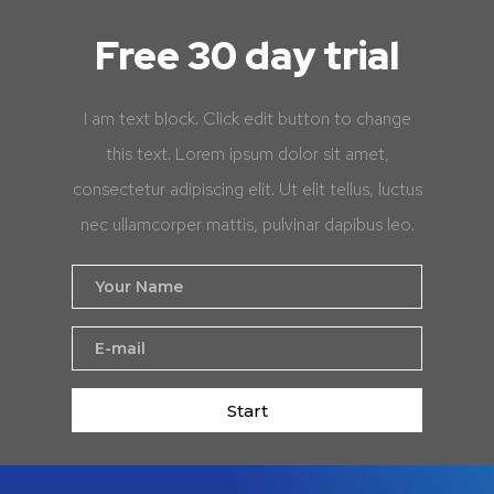
Free 30 day trial
I am text block. Click edit button to change
this text. Lorem ipsum dolor sit amet,
consectetur adipiscing elit. Ut elit tellus, luctus
nec ullamcorper mattis, pulvinar dapibus leo.
Start