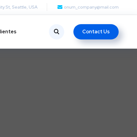
ity St, Seattle, USA
onum_company@mail.com
Contact Us
lientes