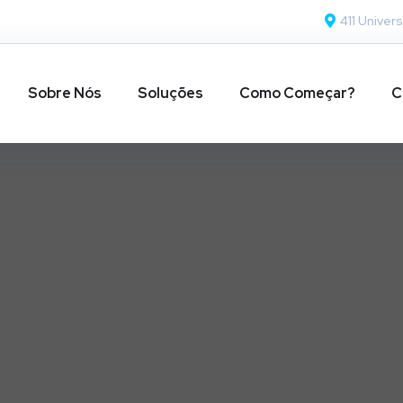
411 Univers
Sobre Nós
Soluções
Como Começar?
C