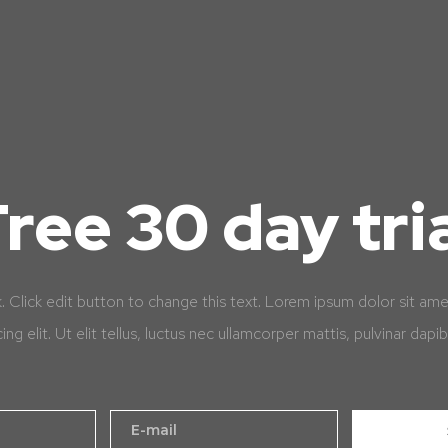
ree 30 day tri
k. Click edit button to change this text. Lorem ipsum dolor sit am
cing elit. Ut elit tellus, luctus nec ullamcorper mattis, pulvinar dapib