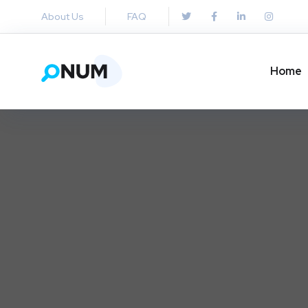
About Us
FAQ
Home