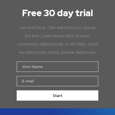
Free 30 day trial
I am text block. Click edit button to change
this text. Lorem ipsum dolor sit amet,
consectetur adipiscing elit. Ut elit tellus, luctus
nec ullamcorper mattis, pulvinar dapibus leo.
Start