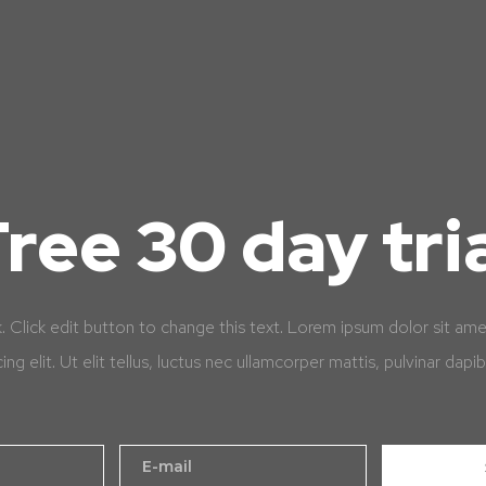
ree 30 day tri
k. Click edit button to change this text. Lorem ipsum dolor sit am
cing elit. Ut elit tellus, luctus nec ullamcorper mattis, pulvinar dapib