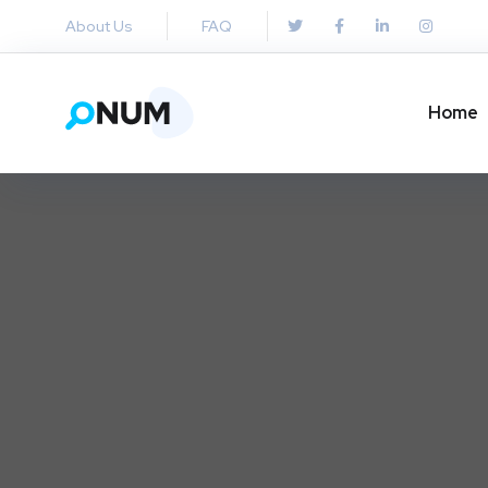
About Us
FAQ
Home