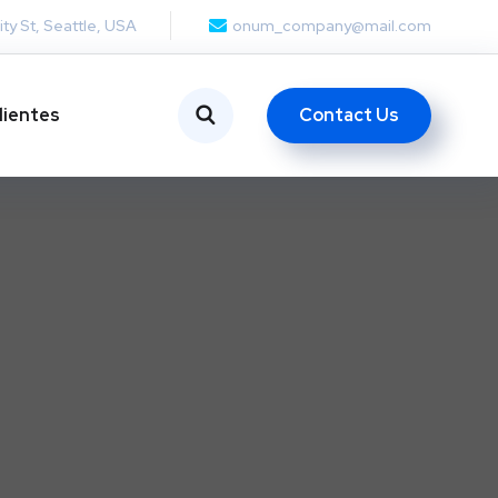
ity St, Seattle, USA
onum_company@mail.com
Contact Us
lientes