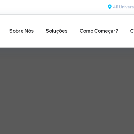
411 Univers
Sobre Nós
Soluções
Como Começar?
C