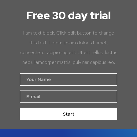
Free 30 day trial
I am text block. Click edit button to change
this text. Lorem ipsum dolor sit amet,
consectetur adipiscing elit. Ut elit tellus, luctus
nec ullamcorper mattis, pulvinar dapibus leo.
Start