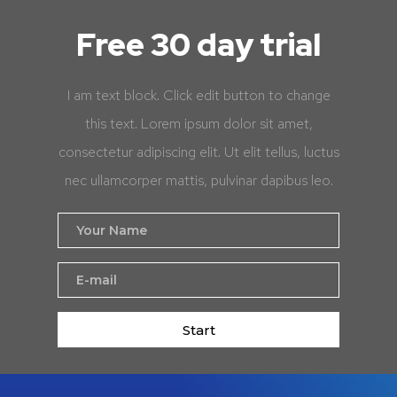
Free 30 day trial
I am text block. Click edit button to change
this text. Lorem ipsum dolor sit amet,
consectetur adipiscing elit. Ut elit tellus, luctus
nec ullamcorper mattis, pulvinar dapibus leo.
Start