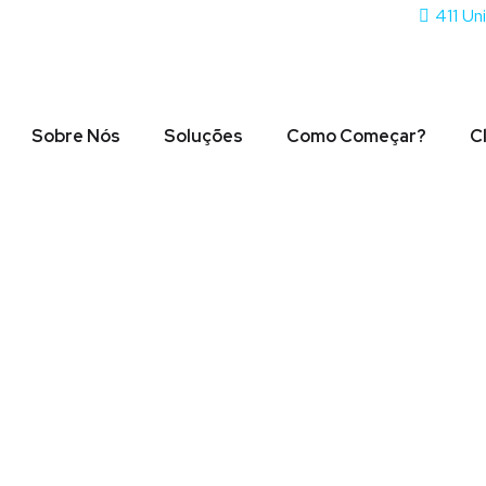
411 Un
Sobre Nós
Soluções
Como Começar?
C