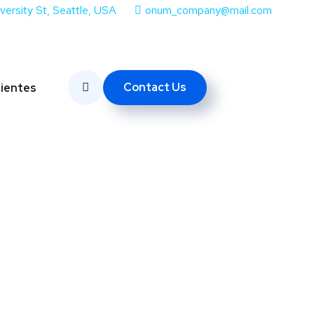
iversity St, Seattle, USA
onum_company@mail.com
Contact Us
lientes