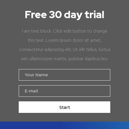
Free 30 day trial
I am text block. Click edit button to change
this text. Lorem ipsum dolor sit amet,
consectetur adipiscing elit. Ut elit tellus, luctus
nec ullamcorper mattis, pulvinar dapibus leo.
Start