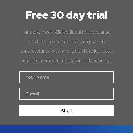
Free 30 day trial
I am text block. Click edit button to change
this text. Lorem ipsum dolor sit amet,
consectetur adipiscing elit. Ut elit tellus, luctus
nec ullamcorper mattis, pulvinar dapibus leo.
Start