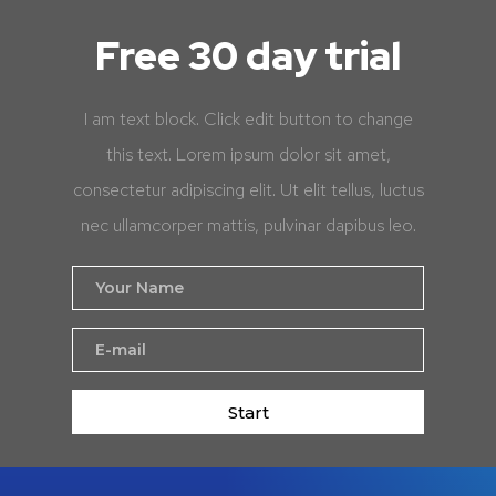
Free 30 day trial
I am text block. Click edit button to change
this text. Lorem ipsum dolor sit amet,
consectetur adipiscing elit. Ut elit tellus, luctus
nec ullamcorper mattis, pulvinar dapibus leo.
Start