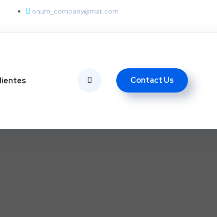
onum_company@mail.com
Contact Us
lientes