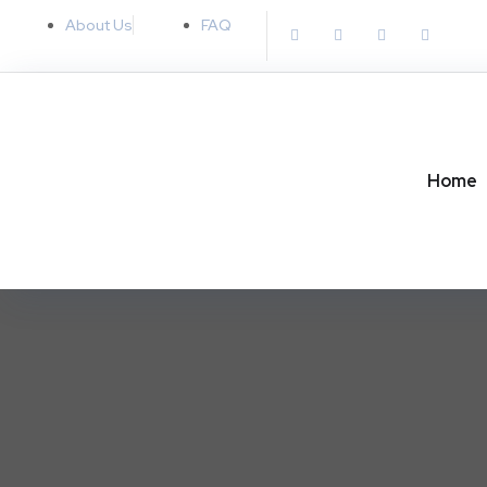
About Us
FAQ
Home