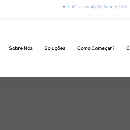
411 University St, Seattle, USA
Sobre Nós
Soluções
Como Começar?
C