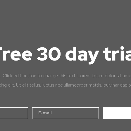
ree 30 day tri
k. Click edit button to change this text. Lorem ipsum dolor sit am
cing elit. Ut elit tellus, luctus nec ullamcorper mattis, pulvinar dapib