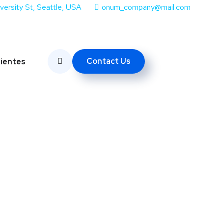
iversity St, Seattle, USA
onum_company@mail.com
Contact Us
lientes