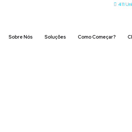
411 Un
Sobre Nós
Soluções
Como Começar?
C