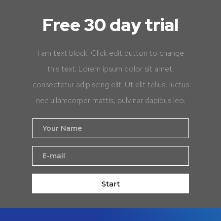
Free 30 day trial
I am text block. Click edit button to change
this text. Lorem ipsum dolor sit amet,
consectetur adipiscing elit. Ut elit tellus, luctus
nec ullamcorper mattis, pulvinar dapibus leo.
Start