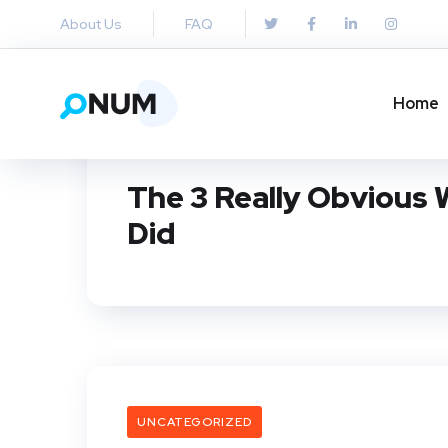
About Us
FAQ
Home
UNCATEGORIZED
The 3 Really Obvious 
Did
UNCATEGORIZED