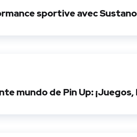
ormance sportive avec Sustan
te mundo de Pin Up: ¡Juegos, 