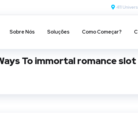
411 Univers
Sobre Nós
Soluções
Como Começar?
C
Ways To immortal romance slot