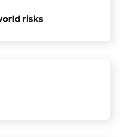
orld risks