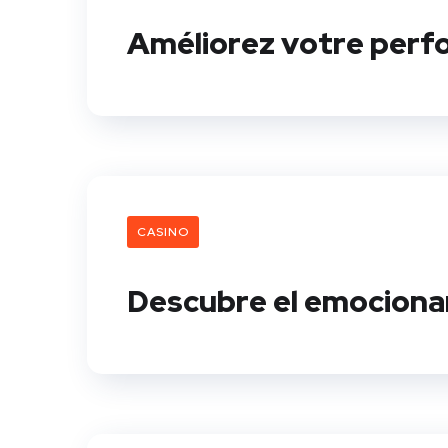
Améliorez votre perf
CASINO
Descubre el emocionan