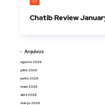
CIB
Chatib Review January
Arquivos
agosto 2026
julho 2026
junho 2026
maio 2026
abril 2026
março 2026