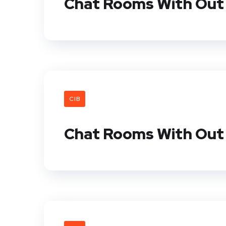
Chat Rooms With Out 
CIB
Chat Rooms With Out 