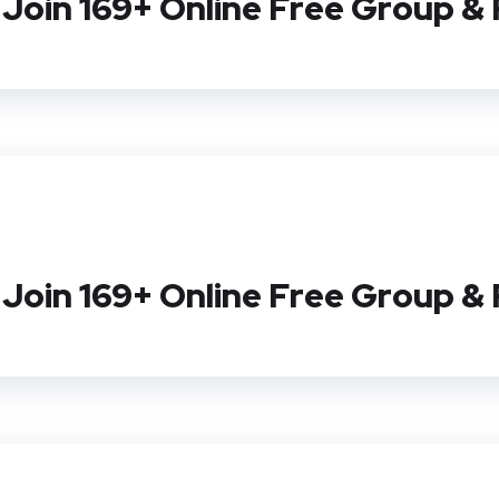
Join 169+ Online Free Group & 
Join 169+ Online Free Group & 