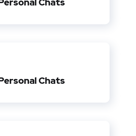
Personal Chats
Personal Chats