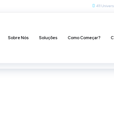
411 Univers
Sobre Nós
Soluções
Como Começar?
C
 la gestione del capitale umano