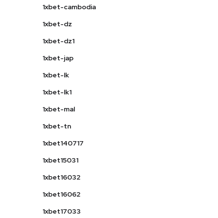
1xbet-cambodia
1xbet-dz
1xbet-dz1
1xbet-jap
1xbet-lk
1xbet-lk1
1xbet-mal
1xbet-tn
1xbet140717
1xbet15031
1xbet16032
1xbet16062
1xbet17033