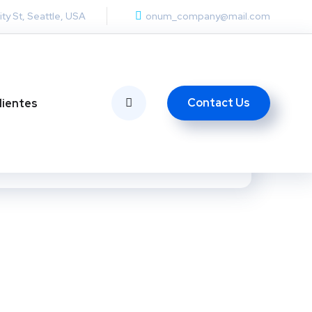
ity St, Seattle, USA
onum_company@mail.com
Contact Us
lientes
 in CorgiBet