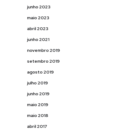
junho 2023
maio 2023
abril 2023
junho 2021
novembro 2019
setembro 2019
agosto 2019
julho 2019
junho 2019
maio 2019
maio 2018
abril 2017