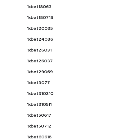
1xbet18063
1xbet180718
1xbet20035
1xbet24036
1xbet26031
1xbet26037
1xbet29069
1xbet30711
1xbet310310
1xbet310511
1xbet50617
1xbet50712
1xbet60618