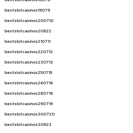
bestslotcasinos19079
bestslotcasinos200710
bestslotcasinos20822
bestslotcasinos210711
bestslotcasinos220712
bestslotcasinos230713
bestslotcasinos250715
bestslotcasinos260716
bestslotcasinos280718
bestslotcasinos290719
bestslotcasinos300720
bestslotcasinos30823