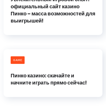
официальный сайт казино
Пинко – масса возможностей для
выигрышей!
GAME
Пинко казино: скачайте и
начните играть прямо сейчас!