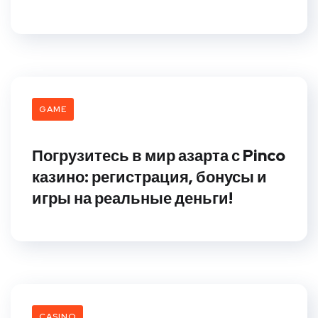
GAME
Погрузитесь в мир азарта с Pinco
казино: регистрация, бонусы и
игры на реальные деньги!
CASINO