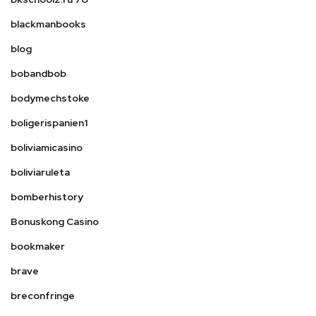
blackmanbooks
blog
bobandbob
bodymechstoke
boligerispanien1
boliviamicasino
boliviaruleta
bomberhistory
Bonuskong Casino
bookmaker
brave
breconfringe