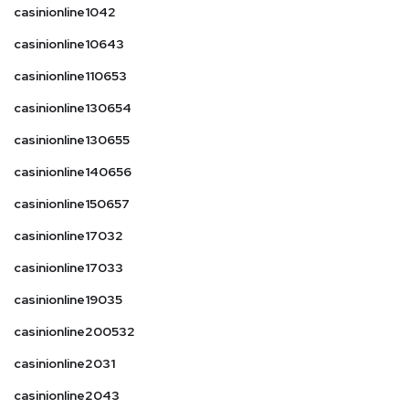
casinionline1042
casinionline10643
casinionline110653
casinionline130654
casinionline130655
casinionline140656
casinionline150657
casinionline17032
casinionline17033
casinionline19035
casinionline200532
casinionline2031
casinionline2043