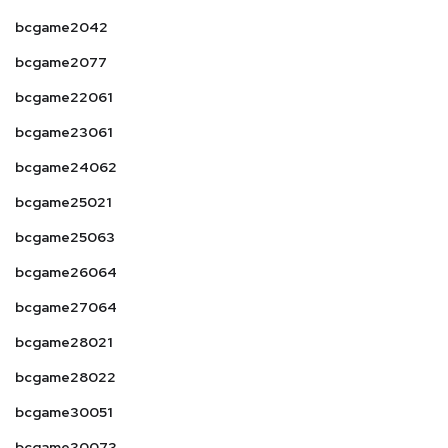
bcgame2042
bcgame2077
bcgame22061
bcgame23061
bcgame24062
bcgame25021
bcgame25063
bcgame26064
bcgame27064
bcgame28021
bcgame28022
bcgame30051
bcgame30073