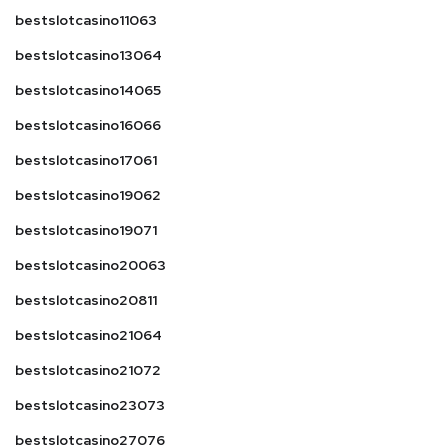
bestslotcasino11063
bestslotcasino13064
bestslotcasino14065
bestslotcasino16066
bestslotcasino17061
bestslotcasino19062
bestslotcasino19071
bestslotcasino20063
bestslotcasino20811
bestslotcasino21064
bestslotcasino21072
bestslotcasino23073
bestslotcasino27076