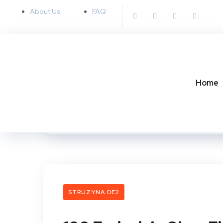
About Us
FAQ
STRUZYNA.DE2
Home
Deine online Spieloth
STRUZYNA.DE2