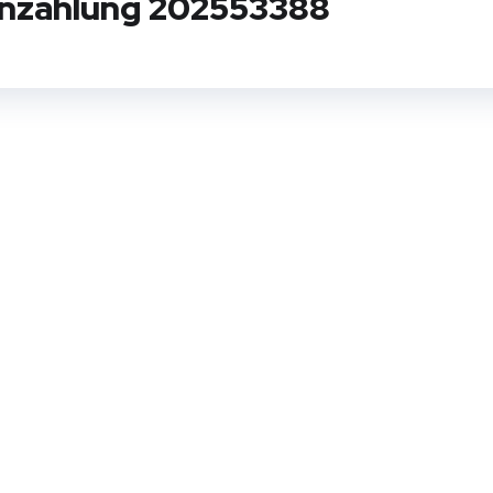
Einzahlung 202553388