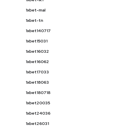
1xbet-mal
1xbet-tn
1xbet140717
1xbet15031
1xbet16032
1xbet16062
1xbet17033
1xbet18063
1xbet180718
1xbet20035
1xbet24036
1xbet26031