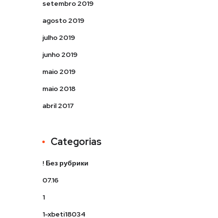
setembro 2019
agosto 2019
julho 2019
junho 2019
maio 2019
maio 2018
abril 2017
Categorias
! Без рубрики
07.16
1
1-xbeti18034