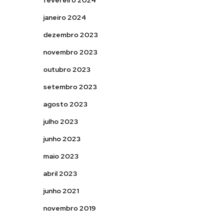
fevereiro 2024
janeiro 2024
dezembro 2023
novembro 2023
outubro 2023
setembro 2023
agosto 2023
julho 2023
junho 2023
maio 2023
abril 2023
junho 2021
novembro 2019