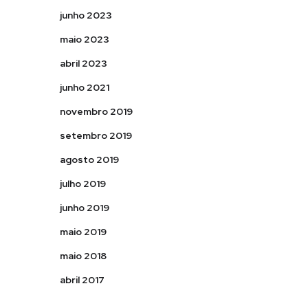
junho 2023
maio 2023
abril 2023
junho 2021
novembro 2019
setembro 2019
agosto 2019
julho 2019
junho 2019
maio 2019
maio 2018
abril 2017