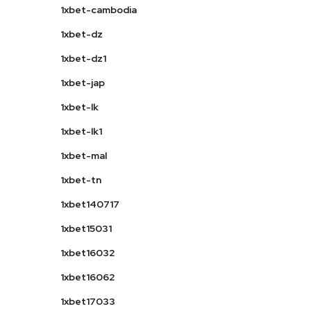
1xbet-cambodia
1xbet-dz
1xbet-dz1
1xbet-jap
1xbet-lk
1xbet-lk1
1xbet-mal
1xbet-tn
1xbet140717
1xbet15031
1xbet16032
1xbet16062
1xbet17033