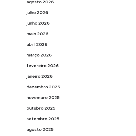
agosto 2026
julho 2026
junho 2026
maio 2026
abril 2026
março 2026
fevereiro 2026
janeiro 2026
dezembro 2025
novembro 2025
outubro 2025
setembro 2025
agosto 2025