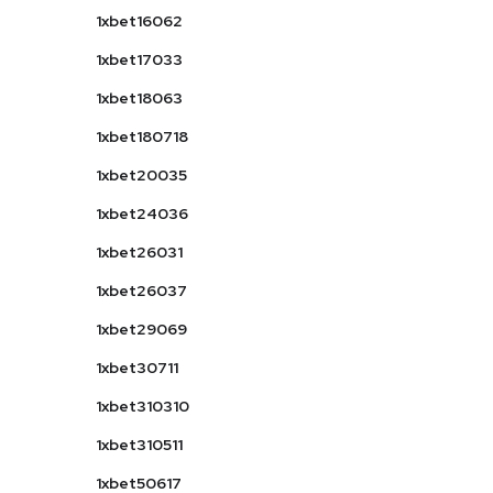
1xbet16062
1xbet17033
1xbet18063
1xbet180718
1xbet20035
1xbet24036
1xbet26031
1xbet26037
1xbet29069
1xbet30711
1xbet310310
1xbet310511
1xbet50617