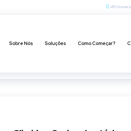
411 Univers
Sobre Nós
Soluções
Como Começar?
C
onat im Slimking Casino entdec