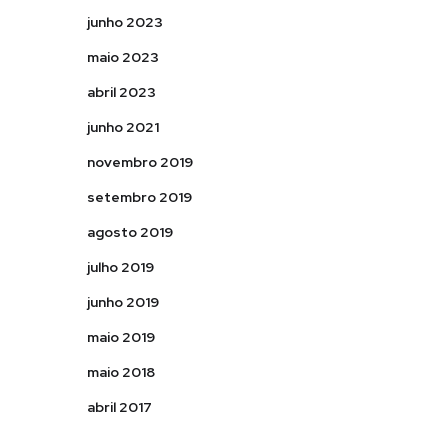
junho 2023
maio 2023
abril 2023
junho 2021
novembro 2019
setembro 2019
agosto 2019
julho 2019
junho 2019
maio 2019
maio 2018
abril 2017