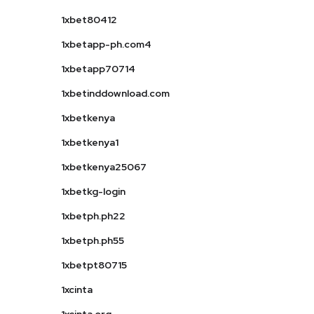
1xbet80412
1xbetapp-ph.com4
1xbetapp70714
1xbetinddownload.com
1xbetkenya
1xbetkenya1
1xbetkenya25067
1xbetkg-login
1xbetph.ph22
1xbetph.ph55
1xbetpt80715
1xcinta