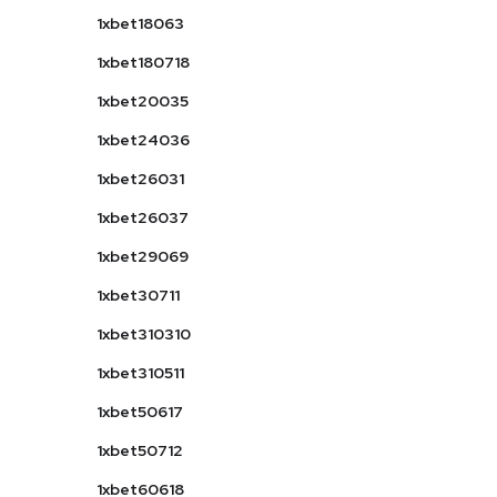
1xbet18063
1xbet180718
1xbet20035
1xbet24036
1xbet26031
1xbet26037
1xbet29069
1xbet30711
1xbet310310
1xbet310511
1xbet50617
1xbet50712
1xbet60618