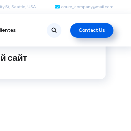
ity St, Seattle, USA
onum_company@mail.com
Contact Us
lientes
ий сайт